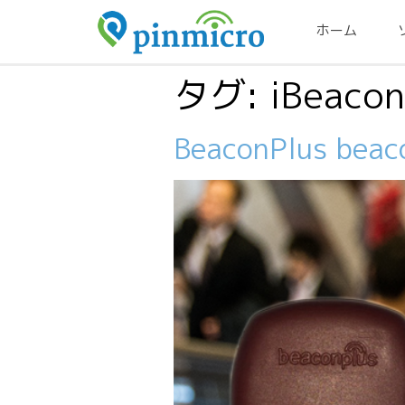
ホーム
タグ:
iBeacon
BeaconPlus beaco