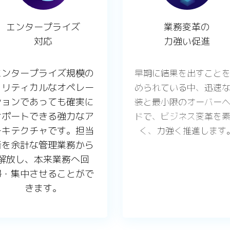
エンタープライズ
業務変革の
対応
力強い促進
エンタープライズ規模の
早期に結果を出すこと
クリティカルなオペレー
められている中、迅速
ションであっても確実に
装と最小限のオーバー
サポートできる強力なア
ドで、ビジネス変革を
ーキテクチャです。担当
く、力強く推進します
者を余計な管理業務から
解放し、本来業務へ回
帰・集中させることがで
きます。