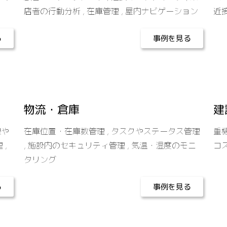
店者の行動分析 , 在庫管理 , 屋内ナビゲーション
近
る
事例を見る
物流・倉庫
建
線や
在庫位置・在庫数管理 , タスクやステータス管理
重機
 ,
, 施設内のセキュリティ管理 , 気温・湿度のモニ
コ
タリング
る
事例を見る