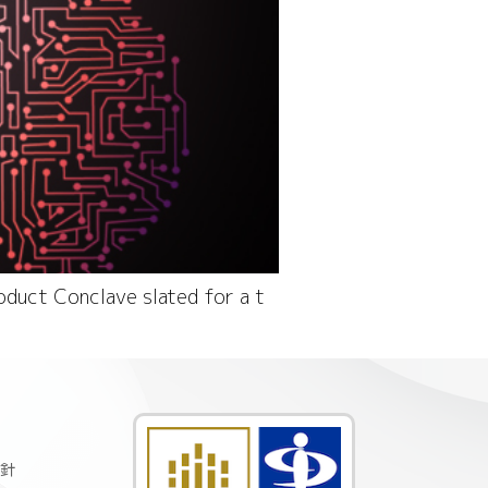
oduct Conclave slated for a t
針